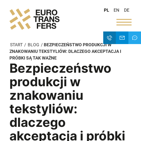
PL
EN
DE
START
/
BLOG
/
BEZPIECZEŃSTWO PRODUKCJI W
ZNAKOWANIU TEKSTYLIÓW: DLACZEGO AKCEPTACJA I
PRÓBKI SĄ TAK WAŻNE
Bezpieczeństwo
produkcji w
znakowaniu
tekstyliów:
dlaczego
akceptacja i próbki