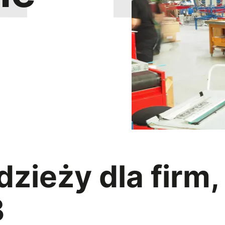
ieży dla firm, 
B