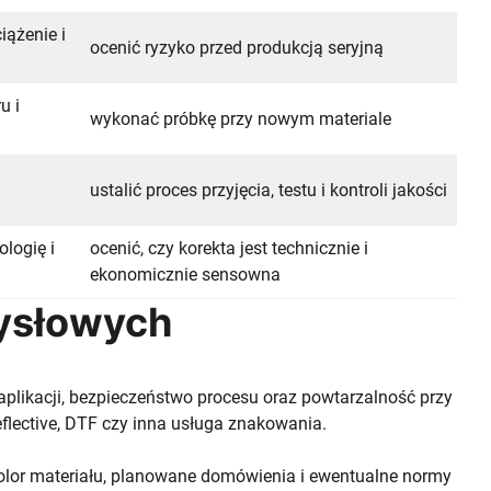
iążenie i
ocenić ryzyko przed produkcją seryjną
u i
wykonać próbkę przy nowym materiale
i
ustalić proces przyjęcia, testu i kontroli jakości
ologię i
ocenić, czy korekta jest technicznie i
ekonomicznie sensowna
mysłowych
aplikacji, bezpieczeństwo procesu oraz powtarzalność przy
Reflective, DTF czy inna usługa znakowania.
 kolor materiału, planowane domówienia i ewentualne normy