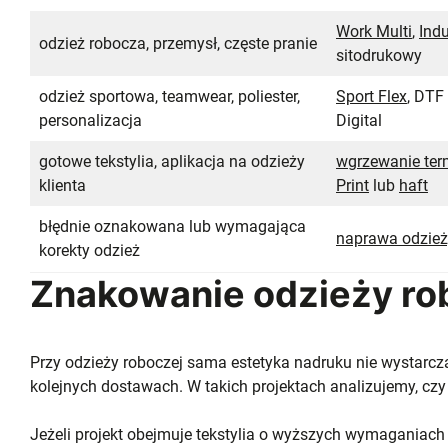
Work Multi
,
Indu
odzież robocza, przemysł, częste pranie
sitodrukowy
odzież sportowa, teamwear, poliester,
Sport Flex
, DTF
personalizacja
Digital
gotowe tekstylia, aplikacja na odzieży
wgrzewanie ter
klienta
Print
lub
haft
błędnie oznakowana lub wymagająca
naprawa odzieży
korekty odzież
Znakowanie odzieży rob
Przy odzieży roboczej sama estetyka nadruku nie wystarcza
kolejnych dostawach. W takich projektach analizujemy, czy l
Jeżeli projekt obejmuje tekstylia o wyższych wymaganiach