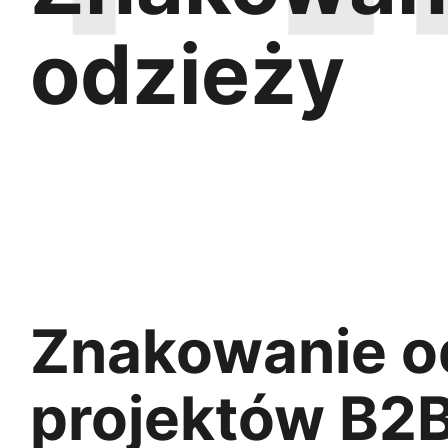
odzieży
Znakowanie odz
projektów B2