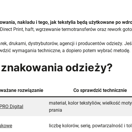
wania, nakładu i tego, jak tekstylia będą użytkowane po wdr
Direct Print, haft, wgrzewanie termotransferów oraz rework goto
, drukarni, dystrybutorów, agencji i producentów odzieży. Jeśl
awdzić wymagania techniczne, a dopiero potem wybrać metodę.
ę znakowania odzieży?
zważane rozwiązanie
Co sprawdzić technicznie
materiał, kolor tekstyliów, wielkość moty
PRO Digital
prania
rukowe
liczbę kolorów, serię, powtarzalność i to