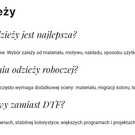
eży
ieży jest najlepsza?
któw. Wybór zależy od materiału, motywu, nakładu, sposobu uży
ia odzieży roboczej?
 często wymaga dodatkowej oceny: materiału, migracji koloru, t
owy zamiast DTF?
iach, stabilnej kolorystyce, większych programach i projektach