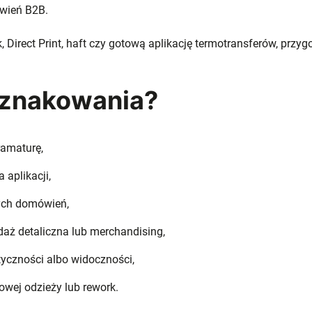
ówień B2B.
, Direct Print, haft czy gotową aplikację termotransferów, przy
 znakowania?
gramaturę,
 aplikacji,
zych domówień,
edaż detaliczna lub merchandising,
tyczności albo widoczności,
towej odzieży lub rework.