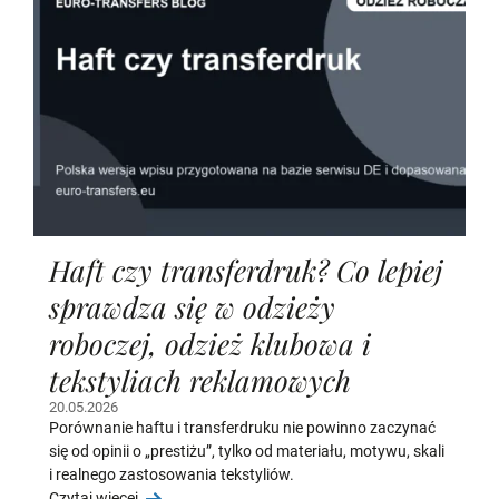
Haft czy transferdruk? Co lepiej
sprawdza się w odzieży
roboczej, odzież klubowa i
tekstyliach reklamowych
20.05.2026
Porównanie haftu i transferdruku nie powinno zaczynać
się od opinii o „prestiżu”, tylko od materiału, motywu, skali
i realnego zastosowania tekstyliów.
Czytaj więcej